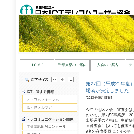
ＨＯＭＥ
千葉支部のご案内
入会のご案内
テ
第27回（平成25年
場者が決定しました。
ICTに関する情報
[2013年09月05日]
テレコムフォーラム
ゆ～協メルマガ
今年の地区大会・審査会は、
おいて、県内55事業所、2
テレコミュニケーション関係
出場選手の皆様は、事前研
区審査会においても僅差の
本部電話応対コンクール
9名の審査委員により公平