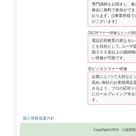
専門講師をお招きし、集
修会に無料で参加ができ
おります。(1事業所様
がございます)
③応対マナー研修などへの契
電話応対教育の更なるレ
とを目的として､ユーザ
国２００名以上の講師陣
い研修が可能です。
④ビジネスマナー研修
企業にとﾆつて大切なビ
高め､御社のお客様満足
きるよう、プロの応対ト
にロールプレイング等を
す。
個人情報保護方針
CopyRight©2010 