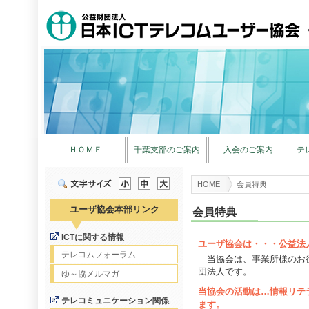
ＨＯＭＥ
千葉支部のご案内
入会のご案内
テ
HOME
会員特典
ユーザ協会本部リンク
会員特典
ICTに関する情報
ユーザ協会は・・・公益法
テレコムフォーラム
当協会は、事業所様のお
団法人です。
ゆ～協メルマガ
当協会の活動は…情報リテ
テレコミュニケーション関係
ます。