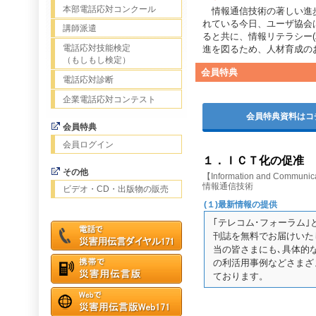
本部電話応対コンクール
情報通信技術の著しい進
れている今日、ユーザ協会
講師派遣
ると共に、情報リテラシー(
電話応対技能検定
進を図るため、人材育成の
（もしもし検定）
会員特典
電話応対診断
企業電話応対コンテスト
会員特典資料はコ
会員特典
会員ログイン
１．ＩＣＴ化の促准
その他
【Information and Communic
情報通信技術
ビデオ・CD・出版物の販売
(１)最新情報の提供
｢テレコム･フォーラム
刊誌を無料でお届けいた
当の皆さまにも､具体的
の利活用事例などさまざ
ております。