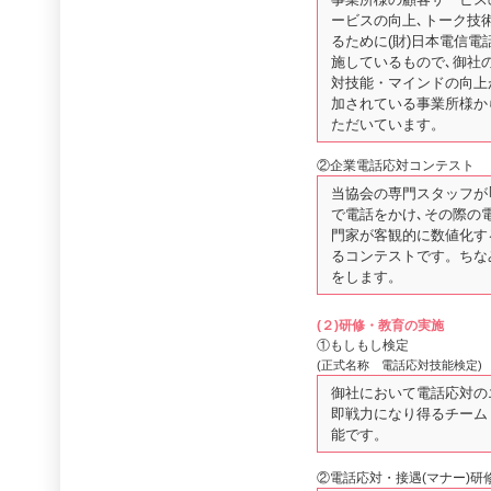
ービスの向上､トーク技
るために(財)日本電信
施しているもので､御社
対技能・マインドの向上
加されている事業所様か
ただいています。
②企業電話応対コンテスト
当協会の専門スタッフが
で電話をかけ､その際の
門家が客観的に数値化す
るコンテストです。ちな
をします。
(２)研修・教育の実施
①もしもし検定
(正式名称 電話応対技能検定)
御社において電話応対の
即戦力になり得るチーム
能です。
②電話応対・接遇(マナー)研