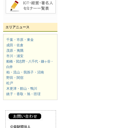
エリアニュース
千葉・市原・東金
成田・佐倉
茂原・夷隅
市川・浦安
船橋・習志野・八千代・鎌ヶ谷・
白井
柏・流山・我孫子・沼南
野田・関宿
松戸
木更津・館山・鴨川
銚子・香取・旭・匝瑳
公益財団法人