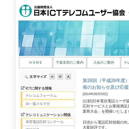
ＨＯＭＥ
千葉支部のご案内
入会のご案内
テ
第28回（平成26年
催のお知らせ及び応援
ICTに関する情報
[2014年09月03日]
テレコムフォーラム
(公財)日本電信電話ユー
ゆ～協メルマガ
応対サービスとお客様満足
葉県大会」を開催いたしま
テレコミュニケーション関係
本部電話応対コンクール
日頃から電話応対技能の向
大変好評です。