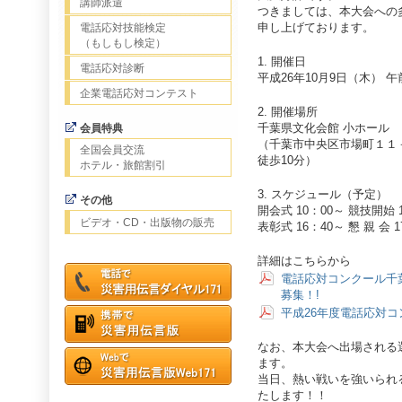
講師派遣
つきましては、本大会への
申し上げております。
電話応対技能検定
（もしもし検定）
1. 開催日
電話応対診断
平成26年10月9日（木） 午
企業電話応対コンテスト
2. 開催場所
千葉県文化会館 小ホール
会員特典
（千葉市中央区市場町１１
全国会員交流
徒歩10分）
ホテル・旅館割引
3. スケジュール（予定）
その他
開会式 10：00～ 競技開始 
ビデオ・CD・出版物の販売
表彰式 16：40～ 懇 親 会 
詳細はこちらから
電話応対コンクール千
募集！!
平成26年度電話応対コ
なお、本大会へ出場される
ます。
当日、熱い戦いを強いられ
たします！！