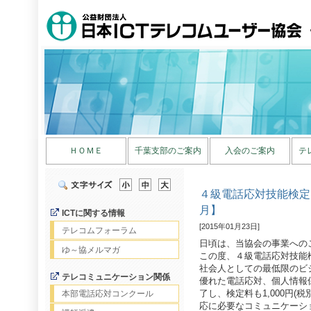
ＨＯＭＥ
千葉支部のご案内
入会のご案内
テ
４級電話応対技能検定
月】
ICTに関する情報
[2015年01月23日]
テレコムフォーラム
日頃は、当協会の事業への
ゆ～協メルマガ
この度、４級電話応対技能
社会人としての最低限のビ
テレコミュニケーション関係
優れた電話応対、個人情報
了し、検定料も1,000円
本部電話応対コンクール
応に必要なコミュニケーシ