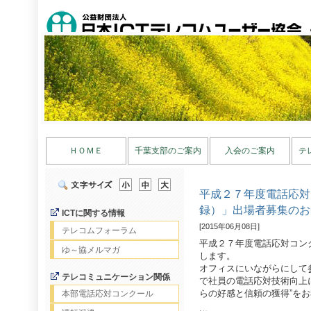
ＨＯＭＥ
千葉支部のご案内
入会のご案内
テ
平成２７年度電話応対
録）」出場者募集のお
ICTに関する情報
[2015年06月08日]
テレコムフォーラム
平成２７年度電話応対コン
ゆ～協メルマガ
します。
オフィスにいながらにして
テレコミュニケーション関係
で社員の電話応対技術向上に
らの好感と信頼の獲得”を
本部電話応対コンクール