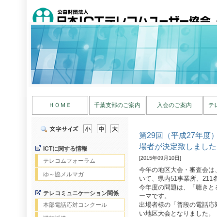
ＨＯＭＥ
千葉支部のご案内
入会のご案内
テ
第29回（平成27年
場者が決定致しました
ICTに関する情報
[2015年09月10日]
テレコムフォーラム
今年の地区大会・審査会は、
ゆ～協メルマガ
いて、県内51事業所、21
今年度の問題は、「聴きと
テレコミュニケーション関係
ーマです。
出場者様の「普段の電話応
本部電話応対コンクール
い地区大会となりました。