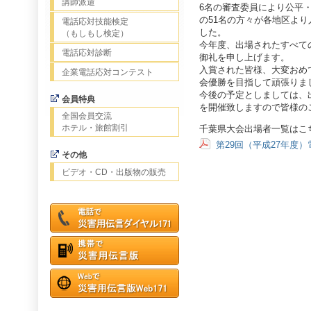
講師派遣
6名の審査委員により公平
の51名の方々が各地区よ
電話応対技能検定
した。
（もしもし検定）
今年度、出場されたすべて
電話応対診断
御礼を申し上げます。
入賞された皆様、大変おめで
企業電話応対コンテスト
会優勝を目指して頑張りま
今後の予定としましては、
会員特典
を開催致しますので皆様の
全国会員交流
ホテル・旅館割引
千葉県大会出場者一覧はこ
第29回（平成27年度
その他
ビデオ・CD・出版物の販売