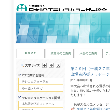
ＨＯＭＥ
千葉支部のご案内
入会のご案内
テ
第２９回（平成２７年
出場者応援メッセージ
ICTに関する情報
[2015年10月09日]
テレコムフォーラム
本大会へ出場される選手の
ゆ～協メルマガ
当日、熱い戦いを強いられ
たします！！
テレコミュニケーション関係
本部電話応対コンクール
千葉県大会応援メッセージ
平成２７年度電話応対