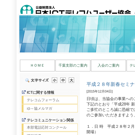
ＨＯＭＥ
千葉支部のご案内
入会のご案内
テ
平成２８年新春セミナ
[2015年12月04日]
ICTに関する情報
日頃は、当協会の事業への
テレコムフォーラム
下記のとおり「平成28年 
ゆ～協メルマガ
ご多忙のところ誠に恐縮で
のご参加いただきますよう
テレコミュニケーション関係
１．日 時 平成２８年２月４
本部電話応対コンクール
開場）