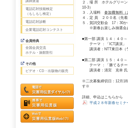
講師派遣
２．場 所 ホテルグリーン
10-3）
電話応対技能検定
３．入場料
参加費無料（
（もしもし検定）
４．定 員 ２００名（先
電話応対診断
５．賀詞交歓会 17：30か
※新春お楽しみ抽選会
企業電話応対コンテスト
■第一部 講演 １４：４０
会員特典
テーマ ：「ICT講演」
全国会員交流
講演者：NTT東日本（
ホテル・旅館割引
■第二部 講演 １５：４０
その他
テーマ ：「勝てるチー
講演者：清宮 克幸 氏
ビデオ・CD・出版物の販売
※二次募集締切日：12月1
す※
詳細、申込はこちらから
平成２８年新春セミナ