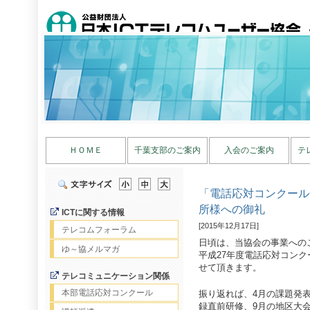
ＨＯＭＥ
千葉支部のご案内
入会のご案内
テ
「電話応対コンクール
所様への御礼
ICTに関する情報
[2015年12月17日]
テレコムフォーラム
日頃は、当協会の事業への
ゆ～協メルマガ
平成27年度電話応対コン
せて頂きます。
テレコミュニケーション関係
本部電話応対コンクール
振り返れば、4月の課題発表
録直前研修、9月の地区大