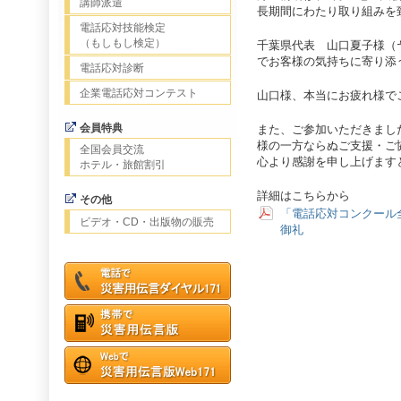
講師派遣
長期間にわたり取り組みを
電話応対技能検定
（もしもし検定）
千葉県代表 山口夏子様（
でお客様の気持ちに寄り添
電話応対診断
企業電話応対コンテスト
山口様、本当にお疲れ様で
会員特典
また、ご参加いただきまし
様の一方ならぬご支援・ご
全国会員交流
心より感謝を申し上げます
ホテル・旅館割引
詳細はこちらから
その他
「電話応対コンクール
ビデオ・CD・出版物の販売
御礼