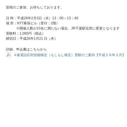
皆様のご参加、お待ちしております。
日 時：平成28年2月3日（水）13：00～13：40
場 所：NTT幕張ビル（受付：2階）
※開催人数が10名に満たない場合、JR千葉駅近郊に変更となります
受験料：1,080円（税込）
締切日：平成28年1月21 日（木）
詳細、申込書はこちらから
４級電話応対技能検定（もしもし検定）受験のご案内【平成２８年２月】