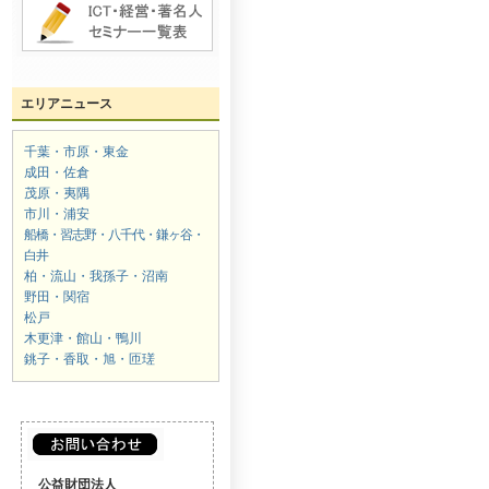
エリアニュース
千葉・市原・東金
成田・佐倉
茂原・夷隅
市川・浦安
船橋・習志野・八千代・鎌ヶ谷・
白井
柏・流山・我孫子・沼南
野田・関宿
松戸
木更津・館山・鴨川
銚子・香取・旭・匝瑳
公益財団法人