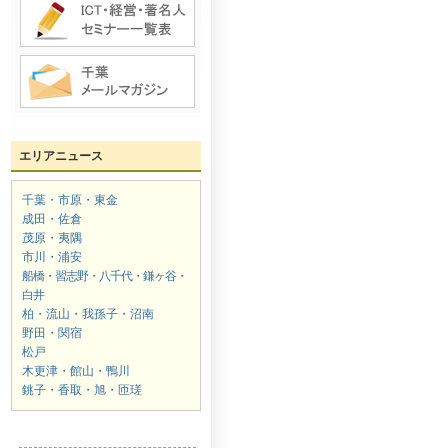
エリアニュース
千葉・市原・東金
成田・佐倉
茂原・夷隅
市川・浦安
船橋・習志野・八千代・鎌ヶ谷・
白井
柏・流山・我孫子・沼南
野田・関宿
松戸
木更津・館山・鴨川
銚子・香取・旭・匝瑳