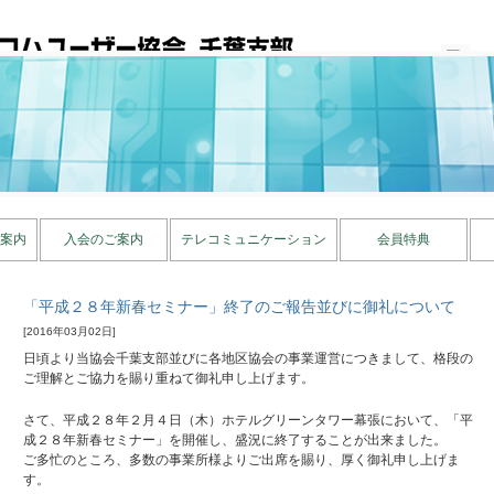
訪問者数 ：
案内
入会のご案内
テレコミュニケーション
会員特典
「平成２８年新春セミナー」終了のご報告並びに御礼について
[2016年03月02日]
日頃より当協会千葉支部並びに各地区協会の事業運営につきまして、格段の
ご理解とご協力を賜り重ねて御礼申し上げます。
さて、平成２８年２月４日（木）ホテルグリーンタワー幕張において、「平
成２８年新春セミナー」を開催し、盛況に終了することが出来ました。
ご多忙のところ、多数の事業所様よりご出席を賜り、厚く御礼申し上げま
す。