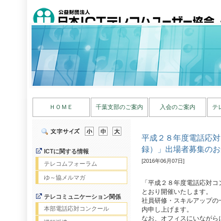
ＨＯＭＥ
千葉支部のご案内
入会のご案内
テ
平成２８年度電話応対
録）」出場者募集のお
ICTに関する情報
[2016年06月07日]
テレコムフォーラム
ゆ～協メルマガ
「平成２８年度電話応対コ
とおり開催いたします。
テレコミュニケーション関係
社員研修・スキルアップの
本部電話応対コンクール
内申し上げます。
なお、オフィスにいながら