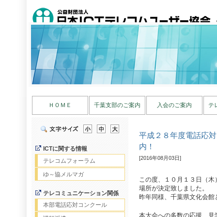
ＨＯＭＥ
千葉支部のご案内
入会のご案内
テ
平成２８年度電話応対
内！
ICTに関する情報
[2016年08月03日]
テレコムフォーラム
ゆ～協メルマガ
この度、１０月１３日（木
場所が決定致しました。
テレコミュニケーション関係
昨年同様、千葉県文化会館
本部電話応対コンクール
本大会への多数の応援、見