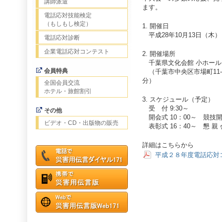
講師派遣
ます。
電話応対技能検定
（もしもし検定）
1. 開催日
平成28年10月13日（木）
電話応対診断
企業電話応対コンテスト
2. 開催場所
千葉県文化会館 小ホール
会員特典
（千葉市中央区市場町11-2
分）
全国会員交流
ホテル・旅館割引
3. スケジュール（予定）
受 付 9:30～
その他
開会式 10：00～ 競技開始
ビデオ・CD・出版物の販売
表彰式 16：40～ 懇 親 会
詳細はこちらから
平成２８年度電話応対