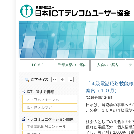
ＨＯＭＥ
千葉支部のご案内
入会のご案内
テ
「４級電話応対技能検
案内（１０月）
ICTに関する情報
[2016年08月24日]
テレコムフォーラム
日頃は、当協会の事業への
ゆ～協メルマガ
この度、１０月の４級電話
テレコミュニケーション関係
社会人としての最低限のビ
本部電話応対コンクール
優れた電話応対、個人情報保
了し、検定料も1,000円