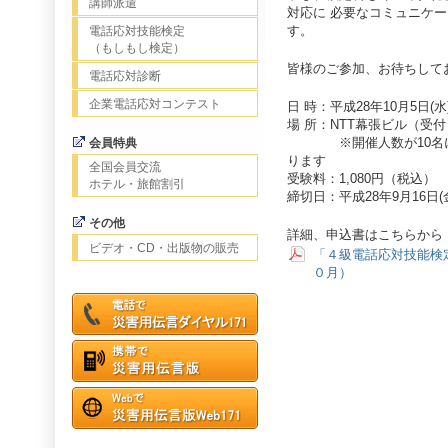
講師派遣
対応に 必要なコミュニケ
す。
電話応対技能検定
（もしもし検定）
皆様のご参加、お待ちして
電話応対診断
企業電話応対コンテスト
日 時：平成28年10月5日(水)
場 所：NTT幕張ビル（受付
※開催人数が10名に満
会員特典
ります
全国会員交流
受験料：1,080円（税込）
ホテル・旅館割引
締切日：平成28年9月16日(
その他
詳細、申込書はこちらから
ビデオ・CD・出版物の販売
「４級電話応対技能検
０月）