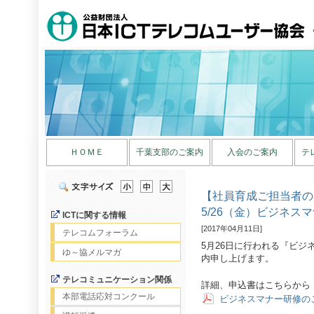
ＨＯＭＥ
千葉支部のご案内
入会のご案内
テ
【社員育成ご担当者の
5/26（金）ビジネス
ICTに関する情報
[2017年04月11日]
テレコムフォーラム
5月26日に行われる『ビ
ゆ～協メルマガ
内申し上げます。
テレコミュニケーション関係
詳細、申込書はこちらから
本部電話応対コンクール
ビジネスマナー研修の