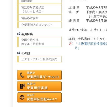
講師派遣
電話応対技能検定
試 験 日 平成29年6月7日(
（もしもし検定）
場 所 千葉商工会議所 
（千葉市中央区2-5-
電話応対診断
締 切 日 平成29年5月19
企業電話応対コンテスト
皆様のご参加、お待ちして
会員特典
詳細、申込書はこちらから
全国会員交流
「４級電話応対技能検
ホテル・旅館割引
月）
その他
ビデオ・CD・出版物の販売