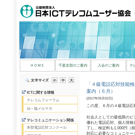
ＨＯＭＥ
千葉支部のご案内
入会のご案内
テ
「４級電話応対技能検
案内（６月）
ICTに関する情報
[2017年05月02日]
テレコムフォーラム
この度、６月の４級電話応
ゆ～協メルマガ
社会人としての最低限のビ
テレコミュニケーション関係
優れた電話応対、個人情報
本部電話応対コンクール
了し、検定料も1,000円
対応に必要なコミュニケー