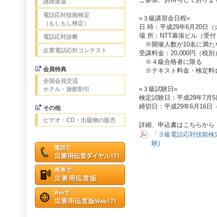
講師派遣
電話応対技能検定
«３級講習会日程»
（もしもし検定）
日 時：平成29年6月20日（火
場 所：NTT幕張ビル（受付
電話応対診断
※開催人数が10名に満た
企業電話応対コンテスト
受講料金：20,000円（税別
※４級合格者に限る
会員特典
※テキスト料金・検定料
全国会員交流
«３級試験日»
ホテル・旅館割引
検定試験日：平成29年7月5日
締切日：平成29年6月16日
その他
ビデオ・CD・出版物の販売
詳細、申込書はこちらから
「３級電話応対技能検定
験)