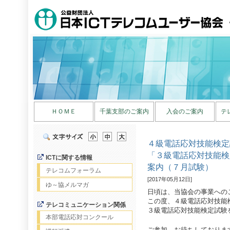
ＨＯＭＥ
千葉支部のご案内
入会のご案内
テ
４級電話応対技能検定
「３級電話応対技能検
ICTに関する情報
案内（７月試験）
テレコムフォーラム
[2017年05月12日]
ゆ～協メルマガ
日頃は、当協会の事業への
この度、４級電話応対技能
テレコミュニケーション関係
３級電話応対技能検定試験
本部電話応対コンクール
ご参加、お待ちしておりま