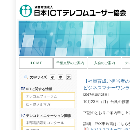
ＨＯＭＥ
千葉支部のご案内
入会のご案内
テ
【社員育成ご担当者の
ビジネスマナーワンラ
ICTに関する情報
[2017年10月25日]
テレコムフォーラム
10月23日（月）台風の影
ゆ～協メルマガ
下記のとおりご案内申し上
テレコミュニケーション関係
本部電話応対コンクール
詳細、FAX申込書はこちら
ビジネスマナーワンラ