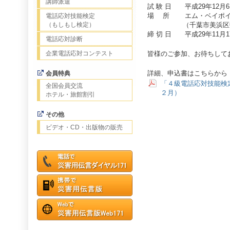
講師派遣
試 験 日 平成29年12月6日(
場 所 エム・ベイポイ
電話応対技能検定
（もしもし検定）
（千葉市美浜区中瀬
締 切 日 平成29年11月17
電話応対診断
企業電話応対コンテスト
皆様のご参加、お待ちして
詳細、申込書はこちらから
会員特典
「４級電話応対技能検
全国会員交流
２月）
ホテル・旅館割引
その他
ビデオ・CD・出版物の販売