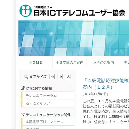
ＨＯＭＥ
千葉支部のご案内
入会のご案内
テ
「４級電話応対技能検
案内（１２月）
ICTに関する情報
[2017年11月01日]
テレコムフォーラム
この度、１２月の４級電話
ゆ～協メルマガ
社会人としての最低限のビ
優れた電話応対、個人情報
テレコミュニケーション関係
了し、検定料も1,080円
対応に必要なコミュニケー
本部電話応対コンクール