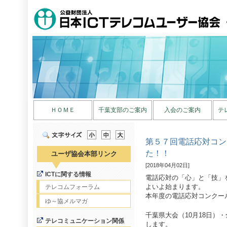
ＨＯＭＥ
千葉支部のご案内
入会のご案内
テ
第５７回電話応対コン
た！！
ユーザ協会本部リンク
[2018年04月02日]
ICTに関する情報
電話応対の「心」と「技」
よいよ始まります。
テレコムフォーラム
本年度の電話応対コンクー
ゆ～協メルマガ
千葉県大会（10月18日）
テレコミュニケーション関係
します。