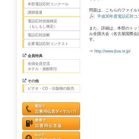
本部電話応対コンクール
問題は、こちらのファイル
講師派遣
平成30年度電話応対
電話応対技能検定
（もしもし検定）
また、詳細は、本部のトッ
ル全国大会（名古屋国際会
電話応対診断
す。
企業電話応対コンテスト
⇒
http://www.jtua.or.jp/
会員特典
全国会員交流
ホテル・旅館割引
その他
ビデオ・CD・出版物の販売