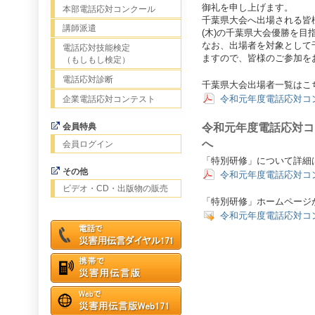
御礼を申し上げます。
本部電話応対コンクール
千葉県大会へ出場される皆様
講師派遣
(木)の千葉県大会優勝を目
なお、出場者を対象として
電話応対技能検定
ますので、皆様のご参加を
（もしもし検定）
電話応対診断
千葉県大会出場者一覧はこ
令和元年度電話応対コ
企業電話応対コンテスト
会員特典
令和元年度電話応対コ
へ
会員ログイン
「特別研修」について詳細
その他
令和元年度電話応対コ
ビデオ・CD・出版物の販売
「特別研修」ホームページ
令和元年度電話応対コ