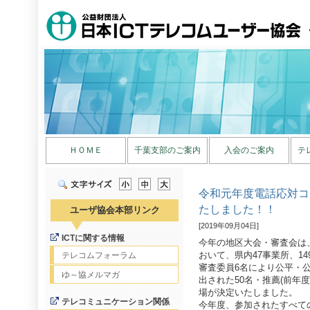
ＨＯＭＥ
千葉支部のご案内
入会のご案内
テ
令和元年度電話応対コ
たしました！！
ユーザ協会本部リンク
[2019年09月04日]
ICTに関する情報
今年の地区大会・審査会は、令和
おいて、県内47事業所、1
テレコムフォーラム
審査委員6名により公平・
ゆ～協メルマガ
出された50名・推薦(前年
場が決定いたしました。
テレコミュニケーション関係
今年度、参加されたすべて