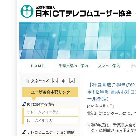
ＨＯＭＥ
千葉支部のご案内
入会のご案内
テ
【社員育成ご担当の皆
令和2年度 電話応対
ユーザ協会本部リンク
ール予定）
ICTに関する情報
[2020年04月06日]
テレコムフォーラム
電話応対コンクールについ
ゆ～協メルマガ
令和2年度は、千葉県大会が1
（金）に開催される予定で
テレコミュニケーション関係