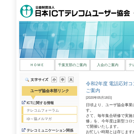
ＨＯＭＥ
千葉支部のご案内
入会のご案内
テ
令和2年度 電話応対
ご案内
ユーザ協会本部リンク
[2020年05月18日]
ICTに関する情報
日頃より、ユーザ協会事業
す。
テレコムフォーラム
さて、毎年集合研修で実施
ゆ～協メルマガ
修」を、今年度は新型コロ
て開催いたします。
テレコミュニケーション関係
お忙しい時期とは存じます