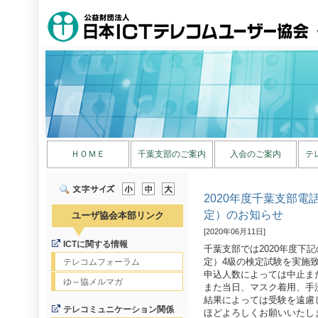
ＨＯＭＥ
千葉支部のご案内
入会のご案内
テ
2020年度千葉支部
定）のお知らせ
ユーザ協会本部リンク
[2020年06月11日]
ICTに関する情報
千葉支部では2020年度下
定）4級の検定試験を実施
テレコムフォーラム
申込人数によっては中止ま
ゆ～協メルマガ
また当日、マスク着用、手
結果によっては受験を遠慮
テレコミュニケーション関係
ほどよろしくお願いいたし