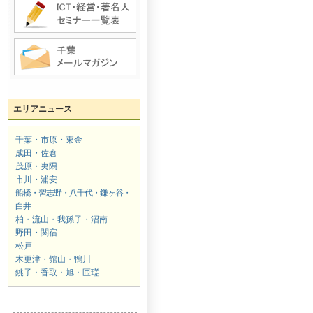
エリアニュース
千葉・市原・東金
成田・佐倉
茂原・夷隅
市川・浦安
船橋・習志野・八千代・鎌ヶ谷・
白井
柏・流山・我孫子・沼南
野田・関宿
松戸
木更津・館山・鴨川
銚子・香取・旭・匝瑳