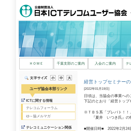
ＨＯＭＥ
千葉支部のご案内
入会のご案内
テ
経営トップセミナーの
ユーザ協会本部リンク
[2022年01月19日]
日頃は、当協会の事業への
ICTに関する情報
下記のとおり「経営トップ
テレコムフォーラム
※ＴＢＳ系「プレバト！！
ゆ～協メルマガ
『夏井 いつき氏』の特
テレコミュニケーション関係
■開催日時■ 2022年2月24