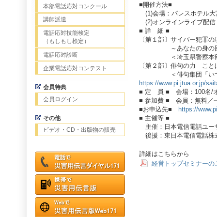
■開催方法■
本部電話応対コンクール
(1)会場：パレスホテル大
講師派遣
(2)オンラインライブ配信
■ 詳 細 ■
電話応対技能検定
〔第１部〕サイバー犯罪の
（もしもし検定）
～あなたの身の回りで
電話応対診断
＜埼玉県警察本
〔第２部〕俳句の力 こと
企業電話応対コンテスト
＜俳句集団「いつき組
https://www.pi.jtua.or.jp/s
会員特典
■ 定 員 ■ 会場：100名
会員ログイン
■ 参加費 ■ 会員：無料／
■お申込先■
https://www.p
■ 主催等 ■
その他
主催：日本電信電話ユー
ビデオ・CD・出版物の販売
後援：東日本電信電話株
詳細はこちらから
経営トップセミナーの