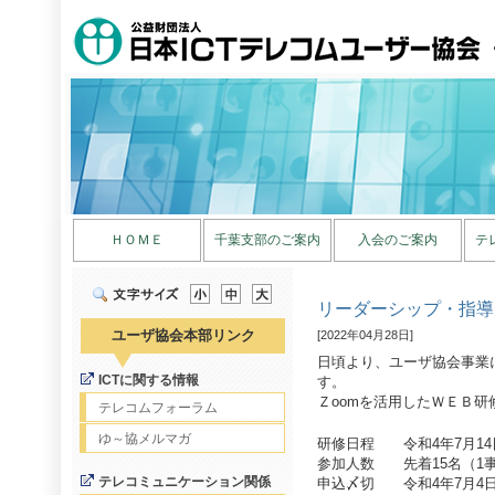
ＨＯＭＥ
千葉支部のご案内
入会のご案内
テ
リーダーシップ・指導
ユーザ協会本部リンク
[2022年04月28日]
日頃より、ユーザ協会事業
ICTに関する情報
す。
Ｚoomを活用したＷＥＢ
テレコムフォーラム
ゆ～協メルマガ
研修日程 令和4年7月14日
参加人数 先着15名（1
テレコミュニケーション関係
申込〆切 令和4年7月4日