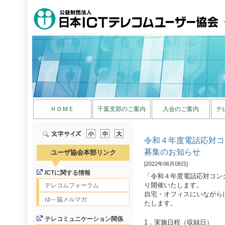
ＨＯＭＥ
千葉支部のご案内
入会のご案内
テ
令和４年度電話応対コ
募集のお知らせ
ユーザ協会本部リンク
[2022年06月08日]
ICTに関する情報
「令和４年度電話応対コン
り開催いたします。
テレコムフォーラム
自宅・オフィスにいながら
ゆ～協メルマガ
たします。
テレコミュニケーション関係
1．実施日程（収録日）