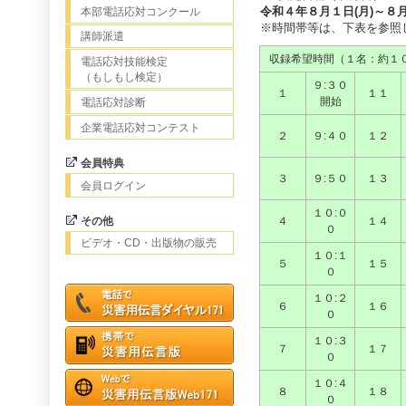
令和４年８月１日(月)～８月
本部電話応対コンクール
※時間帯等は、下表を参照
講師派遣
収録希望時間（１名：約１
電話応対技能検定
（もしもし検定）
９:３０
１
１１
開始
電話応対診断
企業電話応対コンテスト
２
９:４０
１２
会員特典
３
９:５０
１３
会員ログイン
１０:０
その他
４
１４
０
ビデオ・CD・出版物の販売
１０:１
５
１５
０
１０:２
６
１６
０
１０:３
７
１７
０
１０:４
８
１８
０