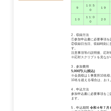
１０:５
９
１９
０
１１:０
１０
２０
０
2．収録方法
①参加申込書に必要事項を
②収録日当日、収録時刻に
す。
注意事項等の説明後、応対
※応対スクリプトを見なが
3．参加費用
5,000円/人(税込)
※会員様は１事業所10名
10名を超える場合は、お１
4．申込方法
参加申込書に必要事項をご
ます。
5．申込期間
令和４年７月８