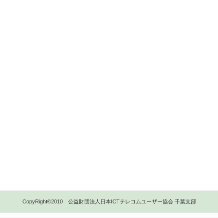
CopyRight©2010 公益財団法人日本ICTテレコムユーザー協会 千葉支部