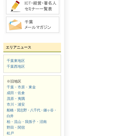
エリアニュース
千葉東地区
千葉西地区
※旧地区
千葉・市原・東金
成田・佐倉
茂原・夷隅
市川・浦安
船橋・習志野・八千代・鎌ヶ谷・
白井
柏・流山・我孫子・沼南
野田・関宿
松戸