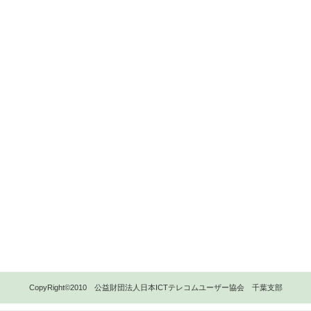
CopyRight©2010 公益財団法人日本ICTテレコムユーザー協会 千葉支部