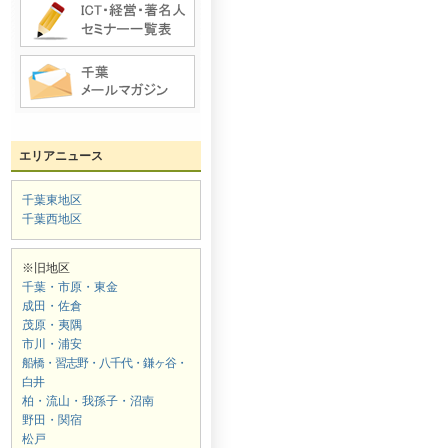
エリアニュース
千葉東地区
千葉西地区
※旧地区
千葉・市原・東金
成田・佐倉
茂原・夷隅
市川・浦安
船橋・習志野・八千代・鎌ヶ谷・
白井
柏・流山・我孫子・沼南
野田・関宿
松戸