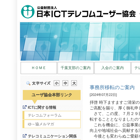
ＨＯＭＥ
千葉支部のご案内
入会のご案内
テ
事務所移転のご案内
ユーザ協会本部リンク
[2024年07月22日]
拝啓 時下ますますご清栄
ICTに関する情報
ご高配を賜り、厚く御礼申
さて、この度、７月２９
テレコムフォーラム
転することとなりましたの
ゆ～協メルマガ
これを機会に、公益事業
向上や地域社会へ貢献する
今後とも変わらぬご愛顧
テレコミュニケーション関係