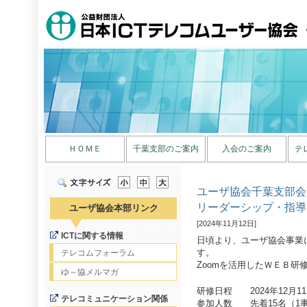
ＨＯＭＥ
千葉支部のご案内
入会のご案内
テ
ユーザ協会千葉支部会
リーダーシップ・指導
ユーザ協会本部リンク
[2024年11月12日]
ICTに関する情報
日頃より、ユーザ協会事業
す。
テレコムフォーラム
Zoomを活用したＷＥＢ研
ゆ～協メルマガ
研修日程 2024年12月11
テレコミュニケーション関係
参加人数 先着15名（1