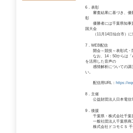
6．表彰
審査結果に基づき、優勝1
彰
優勝者には千葉県知事賞
国大会
（11月14日仙台市）に
7．WEB配信
開会～競技～表彰式・閉
なお、14：50からは「A
を活用した音声の
感情解析についての講演
い。
配信用URL：
https://e
8．主催
公益財団法人日本電信電
9．後援
千葉県・株式会社千葉日
一般社団法人千葉県商工
株式会社ドコモＣＳ 千葉