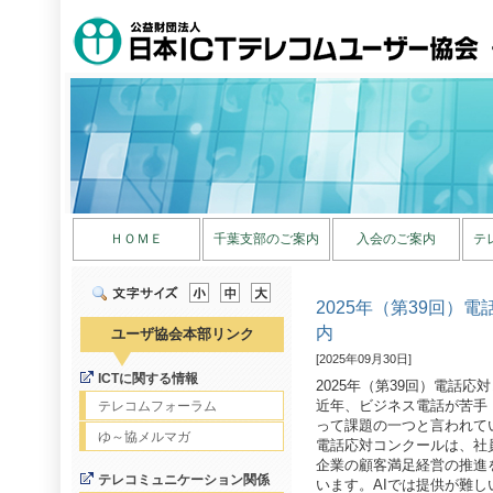
ＨＯＭＥ
千葉支部のご案内
入会のご案内
テ
2025年（第39回）
内
ユーザ協会本部リンク
[2025年09月30日]
ICTに関する情報
2025年（第39回）電話
近年、ビジネス電話が苦手
テレコムフォーラム
って課題の一つと言われて
ゆ～協メルマガ
電話応対コンクールは、社
企業の顧客満足経営の推進
テレコミュニケーション関係
います。AIでは提供が難