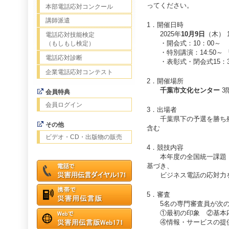
ってください。
本部電話応対コンクール
講師派遣
1．開催日時
2025年
10月9日
（木） 
電話応対技能検定
・開会式：10：00～ ・競
（もしもし検定）
・特別講演：14:50～ 
電話応対診断
・表彰式・閉会式15：30
企業電話応対コンテスト
2．開催場所
千葉市文化センター
3
会員特典
会員ログイン
3．出場者
千葉県下の予選を勝ち残っ
その他
含む
ビデオ・CD・出版物の販売
4．競技内容
本年度の全国統一課題（2
基づき、
ビジネス電話の応対力を
5．審査
5名の専門審査員が次の
①最初の印象 ②基本応
④情報・サービスの提供