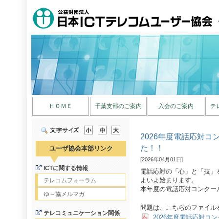
ＨＯＭＥ
千葉支部のご案内
入会のご案内
テ
2026年度電話応対
た！！
ユーザ協会本部リンク
[2026年04月01日]
ICTに関する情報
電話応対の「心」と「技」
よいよ始まります。
テレコムフォーラム
本年度の電話応対コンクー
ゆ～協メルマガ
問題は、こちらのファイル
テレコミュニケーション関係
2026年度電話応対コ