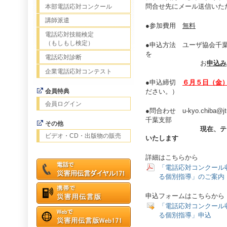
問合せ先にメール送信いた
本部電話応対コンクール
講師派遣
●参加費用
無料
電話応対技能検定
（もしもし検定）
●申込方法 ユーザ協会千
を
電話応対診断
お
申込み
企業電話応対コンテスト
●申込締切
６月５日（金
会員特典
ださい。）
会員ログイン
●問合わせ u-kyo.chiba
千葉支部
その他
現在、テ
ビデオ・CD・出版物の販売
いたします
詳細はこちらから
「電話応対コンクール
る個別指導」のご案内
申込フォームはこちらから
「電話応対コンクール
る個別指導」申込