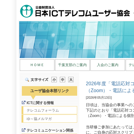
ＨＯＭＥ
千葉支部のご案内
入会のご案内
テ
2026年度「電話応
（Zoom）・電話に
ユーザ協会本部リンク
[2026年05月13日]
ICTに関する情報
日頃は、当協会の事業への
下記のとおり「電話応対コ
テレコムフォーラム
（Zoom）・電話による個
ゆ～協メルマガ
当研修ご参加にあたっては
テレコミュニケーション関係
に、ご自身の応対スクリプ