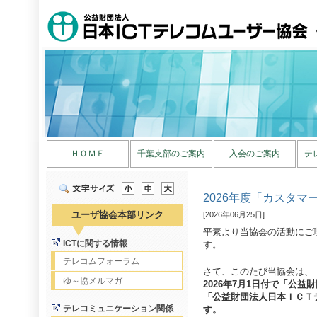
ＨＯＭＥ
千葉支部のご案内
入会のご案内
テ
2026年度「カスタ
ユーザ協会本部リンク
[2026年06月25日]
平素より当協会の活動にご
ICTに関する情報
す。
テレコムフォーラム
さて、このたび当協会は、
ゆ～協メルマガ
2026年7月1日付で「公
「公益財団法人日本ＩＣＴ
テレコミュニケーション関係
す。