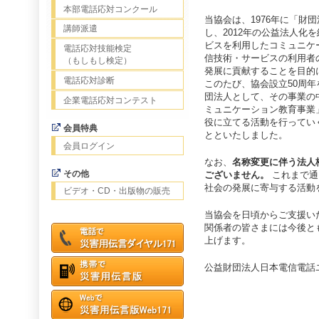
本部電話応対コンクール
当協会は、1976年に「財
講師派遣
し、2012年の公益法人化
ビスを利用したコミュニケ
電話応対技能検定
信技術・サービスの利用者
（もしもし検定）
発展に貢献することを目的
電話応対診断
このたび、協会設立50周
団法人として、その事業の
企業電話応対コンテスト
ミュニケーション教育事業
役に立てる活動を行ってい
会員特典
とといたしました。
会員ログイン
なお、
名称変更に伴う法人
その他
ございません。
これまで通
社会の発展に寄与する活動
ビデオ・CD・出版物の販売
当協会を日頃からご支援い
関係者の皆さまには今後と
上げます。
公益財団法人日本電信電話