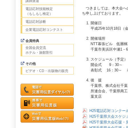
講師派遣
つきましては、本大会へ
電話応対技能検定
ち申し上げております。
（もしもし検定）
電話応対診断
開催日
平成25年10月18日（
企業電話応対コンテスト
開催場所
会員特典
NTT幕張ビル 低層棟
全国会員交流
千葉市美浜区中瀬1－6
ホテル・旅館割引
スケジュール（予定）
その他
開会式 9：30～
表彰式 16：30～ 
ビデオ・CD・出版物の販売
後 援
千葉県、株式会社千葉
所連合会、千葉県商工
葉支店
H25電話応対コンク
H25千葉県大会スケジ
H25千葉県大会応援・
H25千葉県大会応援・