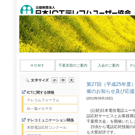
ＨＯＭＥ
千葉支部のご案内
入会のご案内
テ
第27回（平成25年
催のお知らせ及び応援
ICTに関する情報
[2013年09月19日]
テレコムフォーラム
ゆ～協メルマガ
(公財)日本電信電話ユー
話応対サービスとお客様満
テレコミュニケーション関係
千葉県大会」を開催いたし
日頃から電話応対技能の
本部電話応対コンクール
も大変好評です。